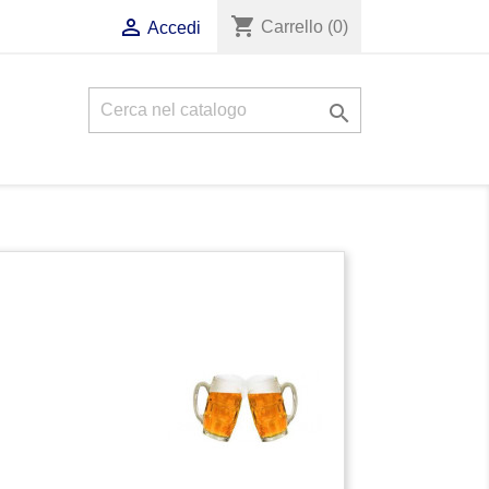
shopping_cart

Carrello
(0)
Accedi
