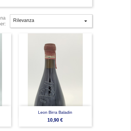
ina

Rilevanza
er:

Anteprima
Leon Birra Baladin
Prezzo
10,90 €