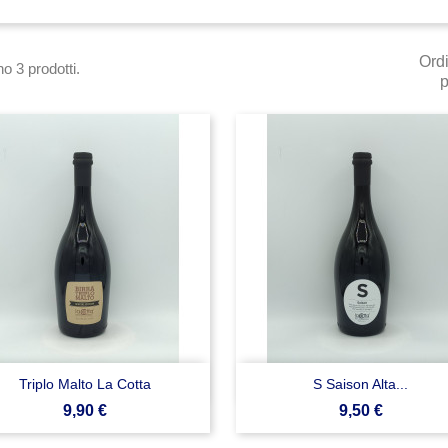
Ord
o 3 prodotti.
p


Anteprima
Anteprima
Triplo Malto La Cotta
S Saison Alta...
Prezzo
Prezzo
9,90 €
9,50 €