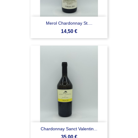
Merol Chardonnay St....
Prezzo
14,50 €
Chardonnay Sanct Valentin...
Prezzo
35,00 €