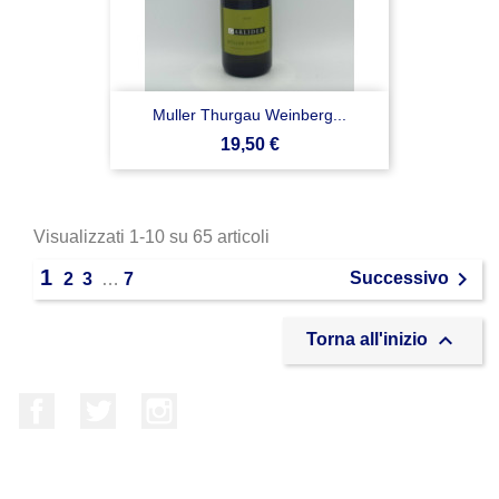
Muller Thurgau Weinberg...
Prezzo
19,50 €
Visualizzati 1-10 su 65 articoli
1

Successivo
2
3
…
7

Torna all'inizio
Facebook
Twitter
Instagram