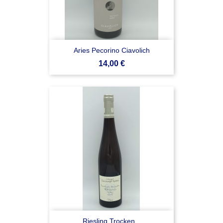
Aries Pecorino Ciavolich
Prezzo
14,00 €
Riesling Trocken...