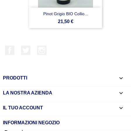
Pinot Grigio BIO Collio...
Prezzo
21,50 €
Facebook
Twitter
Instagram

PRODOTTI

LA NOSTRA AZIENDA

IL TUO ACCOUNT
INFORMAZIONI NEGOZIO