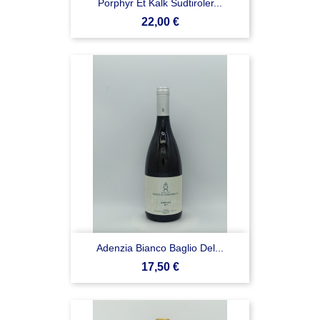
Porphyr Et Kalk Sudtiroler...
Prezzo
22,00 €
Adenzia Bianco Baglio Del...
Prezzo
17,50 €