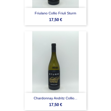
Friulano Collio Friuli Sturm
Prezzo
17,50 €
Chardonnay Andritz Collio...
Prezzo
17,50 €