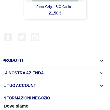
Pinot Grigio BIO Collio...
Prezzo
21,50 €
Facebook
Twitter
Instagram

PRODOTTI

LA NOSTRA AZIENDA

IL TUO ACCOUNT
INFORMAZIONI NEGOZIO
Dove siamo