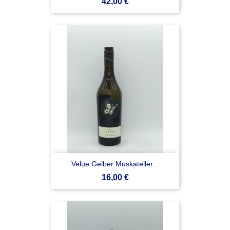
Prezzo
42,00 €
Velue Gelber Muskateller...
Prezzo
16,00 €