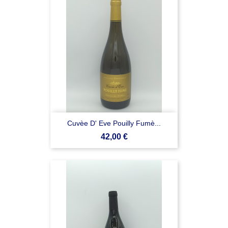
Cuvèe D' Eve Pouilly Fumè...
Prezzo
42,00 €