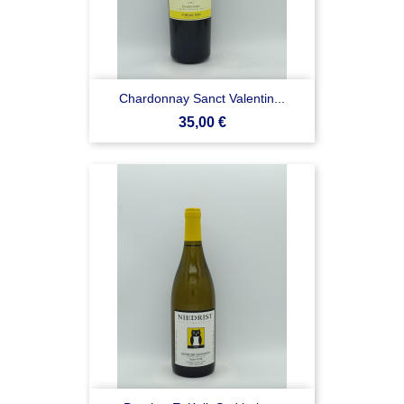
Chardonnay Sanct Valentin...
Prezzo
35,00 €