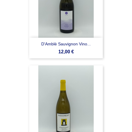
D'Amblè Sauvignon Vino...
Prezzo
12,00 €