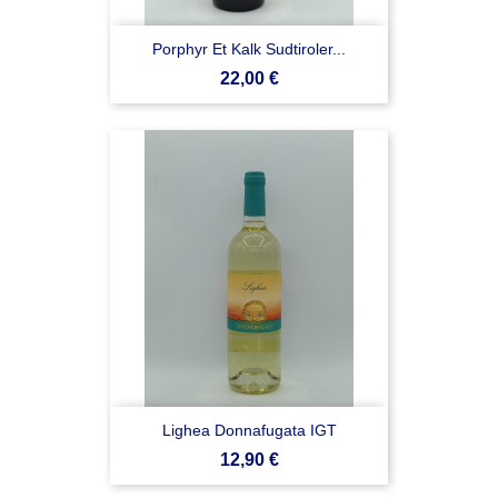
Porphyr Et Kalk Sudtiroler...
Prezzo
22,00 €
Lighea Donnafugata IGT
Prezzo
12,90 €