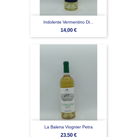
Indolente Vermentino Di...
Prezzo
14,00 €
La Balena Viognier Petra
Prezzo
23,50 €