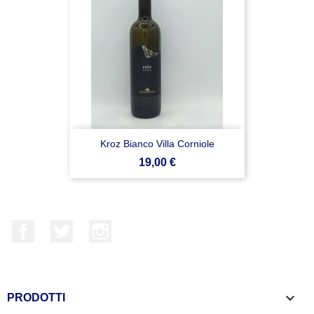
Kroz Bianco Villa Corniole
Prezzo
19,00 €
Facebook
Twitter
Instagram

PRODOTTI