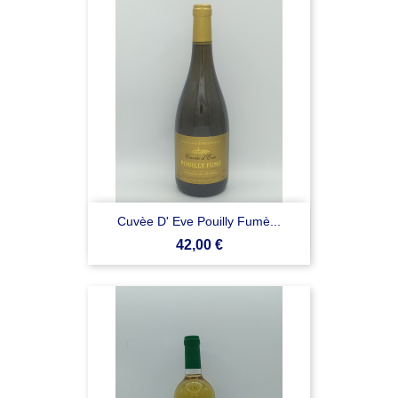
Cuvèe D' Eve Pouilly Fumè...
Prezzo
42,00 €