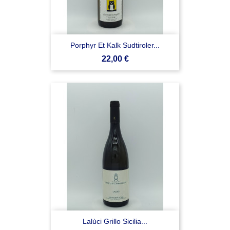
Porphyr Et Kalk Sudtiroler...
Prezzo
22,00 €
Lalùci Grillo Sicilia...