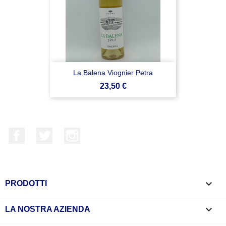
La Balena Viognier Petra
Prezzo
23,50 €
Facebook
Twitter
Instagram

PRODOTTI

LA NOSTRA AZIENDA