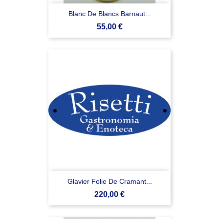
Blanc De Blancs Barnaut...
Prezzo
55,00 €
Glavier Folie De Cramant...
Prezzo
220,00 €