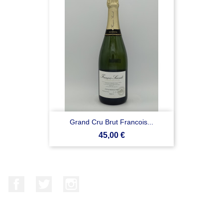
Grand Cru Brut Francois...
Prezzo
45,00 €
Facebook
Twitter
Instagram