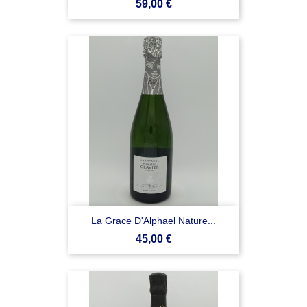
Prezzo
59,00 €
La Grace D'Alphael Nature...
Prezzo
45,00 €