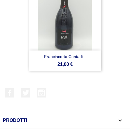
Franciacorta Contadi...
Prezzo
21,00 €
Facebook
Twitter
Instagram

PRODOTTI