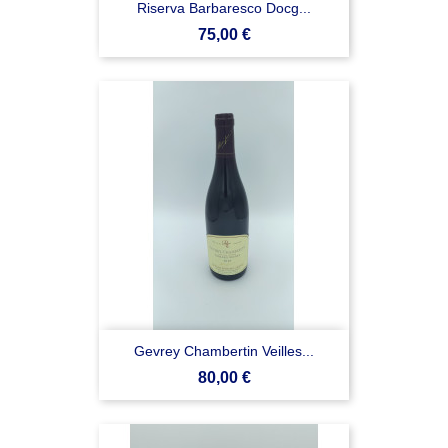
Riserva Barbaresco Docg...
Prezzo
75,00 €
Gevrey Chambertin Veilles...
Prezzo
80,00 €