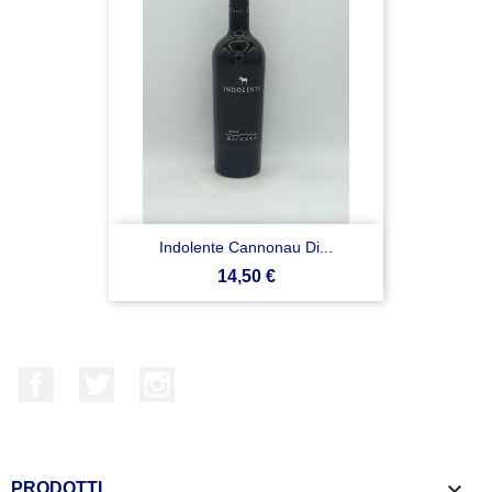
Indolente Cannonau Di...
Prezzo
14,50 €
Facebook
Twitter
Instagram

PRODOTTI