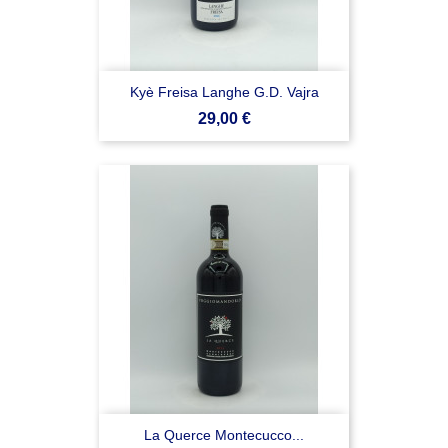
Kyè Freisa Langhe G.D. Vajra
Prezzo
29,00 €
La Querce Montecucco...