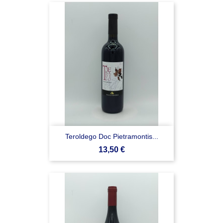
Teroldego Doc Pietramontis...
Prezzo
13,50 €