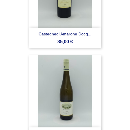
Castegnedi Amarone Docg...
Prezzo
35,00 €