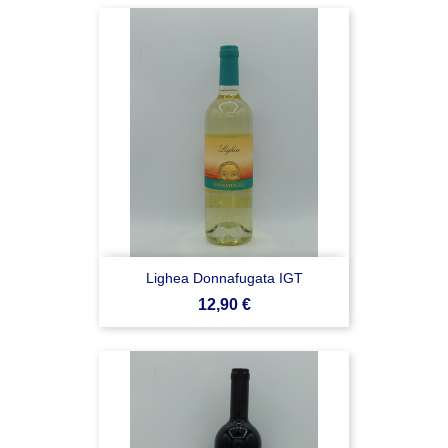
Lighea Donnafugata IGT
Prezzo
12,90 €