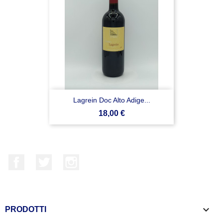
Lagrein Doc Alto Adige...
Prezzo
18,00 €
Facebook
Twitter
Instagram

PRODOTTI