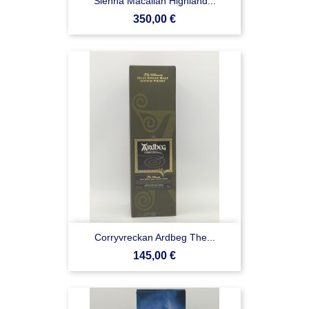
Sienna Macallan Highland...
Prezzo
350,00 €
Corryvreckan Ardbeg The...
Prezzo
145,00 €