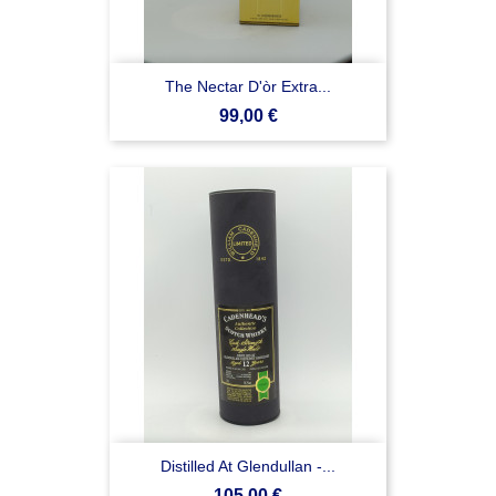
The Nectar D'òr Extra...
Prezzo
99,00 €
Distilled At Glendullan -...
Prezzo
105,00 €