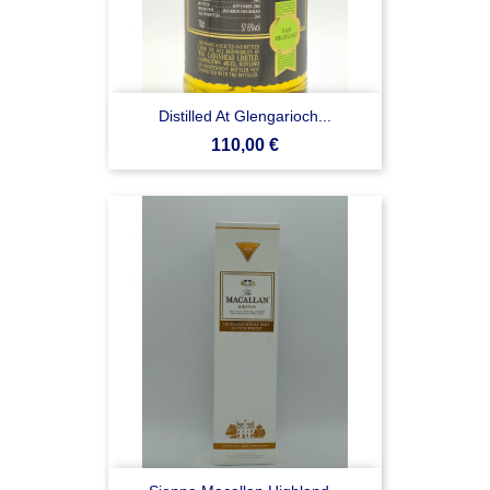
Distilled At Glengarioch...
Prezzo
110,00 €