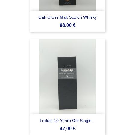
Oak Cross Malt Scotch Whisky
Prezzo
68,00 €
Ledaig 10 Years Old Single...
Prezzo
42,00 €