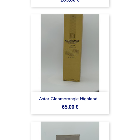
Astar Glenmorangie Highland...
Prezzo
65,00 €