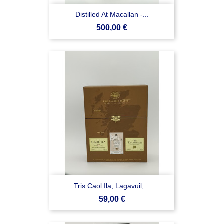
Distilled At Macallan -...
Prezzo
500,00 €
Tris Caol Ila, Lagavuil,...
Prezzo
59,00 €