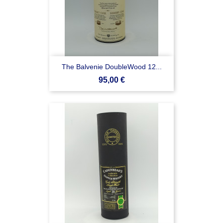
The Balvenie DoubleWood 12...
Prezzo
95,00 €