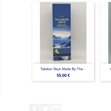

Anteprima
Talisker Skye Made By The...
Prezzo
55,00 €
Facebook
Twitter
Instagram