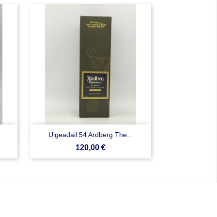

Anteprima
Uigeadail 54 Ardberg The...
Prezzo
120,00 €