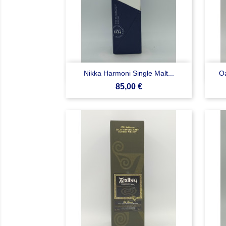

Anteprima
Nikka Harmoni Single Malt...
Oa
Prezzo
85,00 €