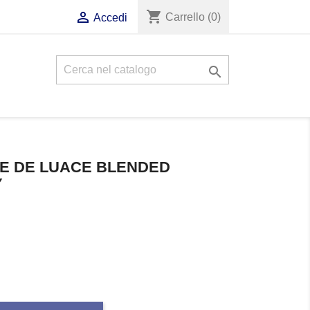
shopping_cart

Carrello
(0)
Accedi

E DE LUACE BLENDED
Y