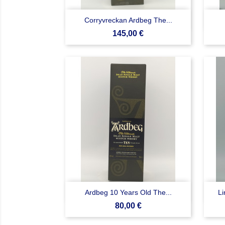

Anteprima
Corryvreckan Ardbeg The...
Prezzo
145,00 €

Anteprima
Ardbeg 10 Years Old The...
Li
Prezzo
80,00 €