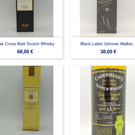


Anteprima
Anteprima
k Cross Malt Scotch Whisky
Black Label Johnnie Walker..
Prezzo
Prezzo
68,00 €
38,00 €