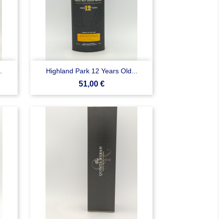

Anteprima
.
Highland Park 12 Years Old...
Prezzo
51,00 €