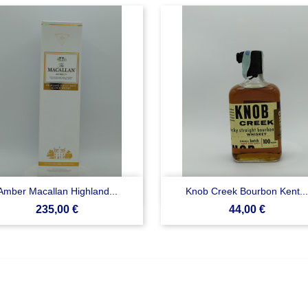


Anteprima
Anteprima
Amber Macallan Highland...
Knob Creek Bourbon Kent...
Prezzo
Prezzo
235,00 €
44,00 €