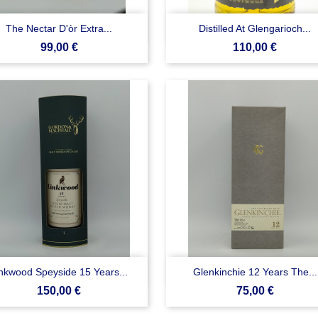


Anteprima
Anteprima
The Nectar D'òr Extra...
Distilled At Glengarioch...
Prezzo
Prezzo
99,00 €
110,00 €


Anteprima
Anteprima
nkwood Speyside 15 Years...
Glenkinchie 12 Years The...
Prezzo
Prezzo
150,00 €
75,00 €