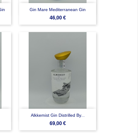

Anteprima
Gin
Gin Mare Mediterranean Gin
Prezzo
46,00 €

Anteprima
Alkkemist Gin Distrilled By...
Prezzo
69,00 €