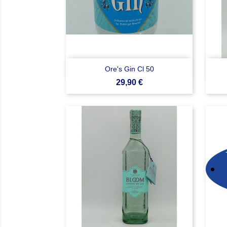

Anteprima
Ore's Gin Cl 50
Prezzo
29,90 €