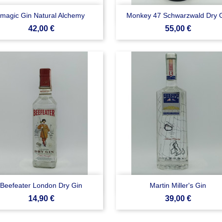


Anteprima
Anteprima
Imagic Gin Natural Alchemy
Monkey 47 Schwarzwald Dry 
Prezzo
Prezzo
42,00 €
55,00 €


Anteprima
Anteprima
Beefeater London Dry Gin
Martin Miller's Gin
Prezzo
Prezzo
14,90 €
39,00 €