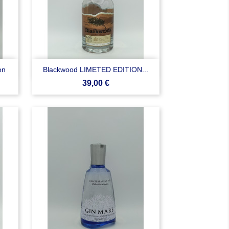

Anteprima
on
Blackwood LIMETED EDITION...
Prezzo
39,00 €