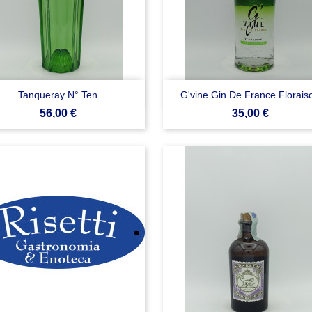


Anteprima
Anteprima
Tanqueray N° Ten
G'vine Gin De France Florais
Prezzo
Prezzo
56,00 €
35,00 €