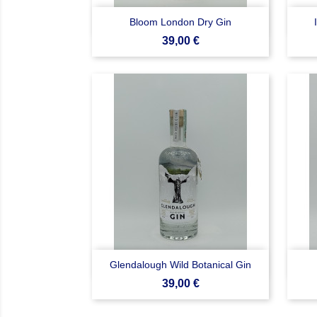

Anteprima
Bloom London Dry Gin
Prezzo
39,00 €

Anteprima
Glendalough Wild Botanical Gin
Prezzo
39,00 €