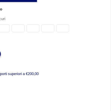
no
uri
porti superiori a €200,00