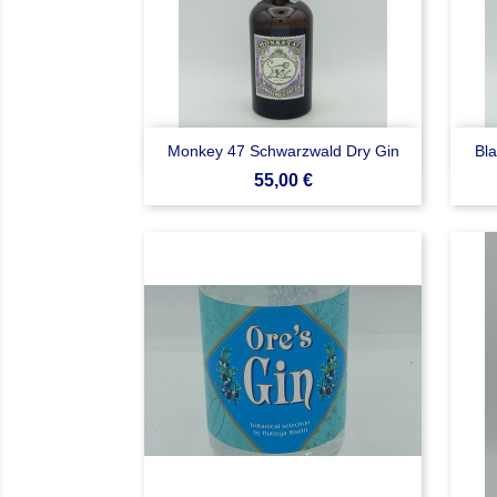

Anteprima
Monkey 47 Schwarzwald Dry Gin
Bl
Prezzo
55,00 €