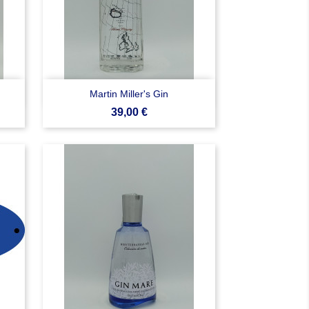

Anteprima
Martin Miller's Gin
Prezzo
39,00 €