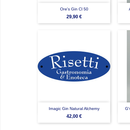

Anteprima
Ore's Gin Cl 50
Prezzo
29,90 €

Anteprima
Imagic Gin Natural Alchemy
G'
Prezzo
42,00 €