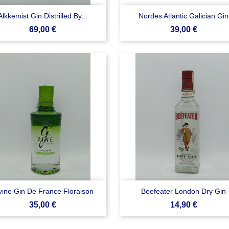


Anteprima
Anteprima
Alkkemist Gin Distrilled By...
Nordes Atlantic Galician Gin
Prezzo
Prezzo
69,00 €
39,00 €


Anteprima
Anteprima
vine Gin De France Floraison
Beefeater London Dry Gin
Prezzo
Prezzo
35,00 €
14,90 €