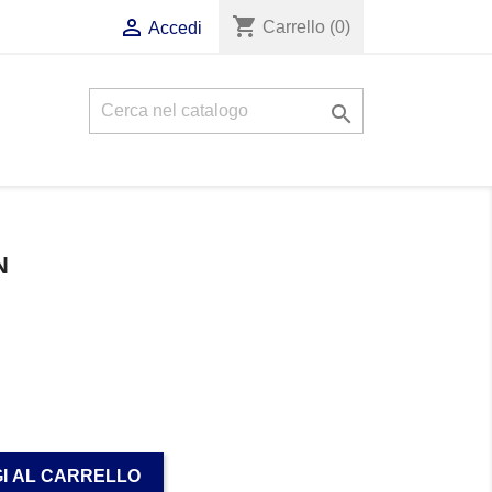
shopping_cart

Carrello
(0)
Accedi

N
I AL CARRELLO