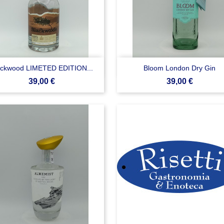


Anteprima
Anteprima
ackwood LIMETED EDITION...
Bloom London Dry Gin
Prezzo
Prezzo
39,00 €
39,00 €