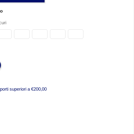
no
uri
porti superiori a €200,00