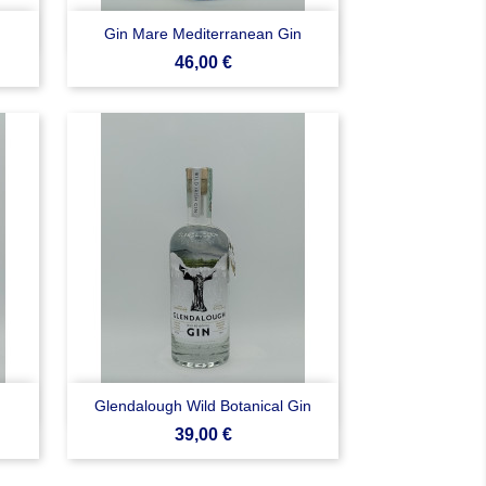

Anteprima
Gin Mare Mediterranean Gin
Prezzo
46,00 €

Anteprima
Glendalough Wild Botanical Gin
Prezzo
39,00 €