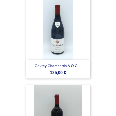
Gevrey Chambertin A.O.C....
Prezzo
125,00 €