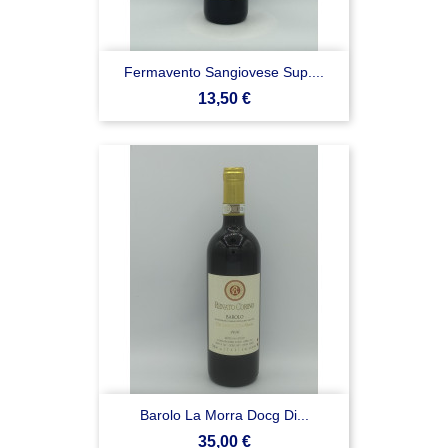
Fermavento Sangiovese Sup....
Prezzo
13,50 €
Barolo La Morra Docg Di...
Prezzo
35,00 €