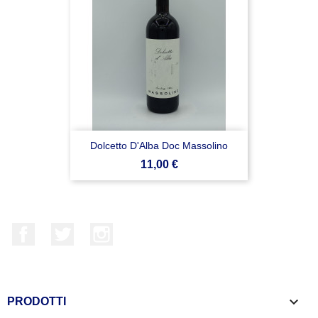
Dolcetto D'Alba Doc Massolino
Prezzo
11,00 €
Facebook
Twitter
Instagram

PRODOTTI