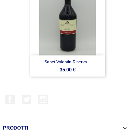
Sanct Valentin Riserva...
Prezzo
35,00 €
Facebook
Twitter
Instagram

PRODOTTI