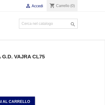
shopping_cart

Carrello
(0)
Accedi

G.D. VAJRA CL75
I AL CARRELLO