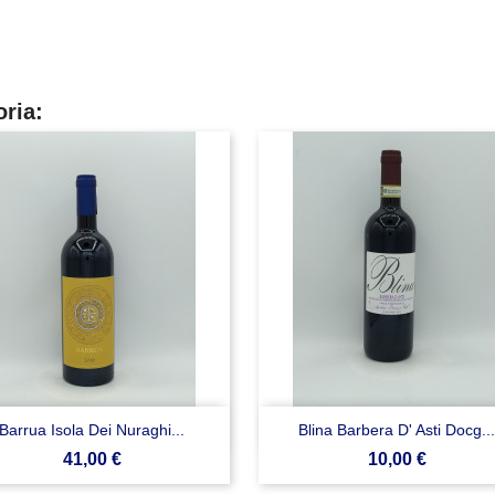
oria:


Anteprima
Anteprima
Barrua Isola Dei Nuraghi...
Blina Barbera D' Asti Docg...
Prezzo
Prezzo
41,00 €
10,00 €