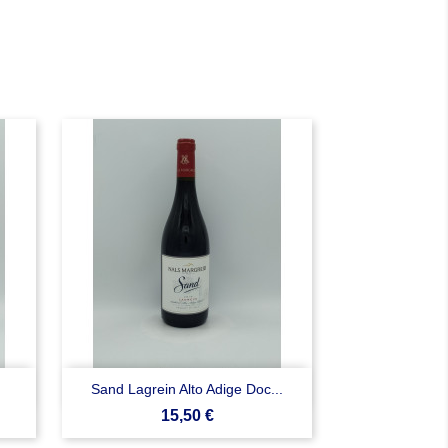

Anteprima
Sand Lagrein Alto Adige Doc...
Prezzo
15,50 €