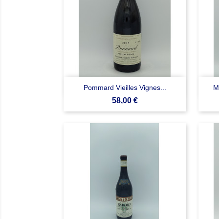

Anteprima
Pommard Vieilles Vignes...
M
Prezzo
58,00 €