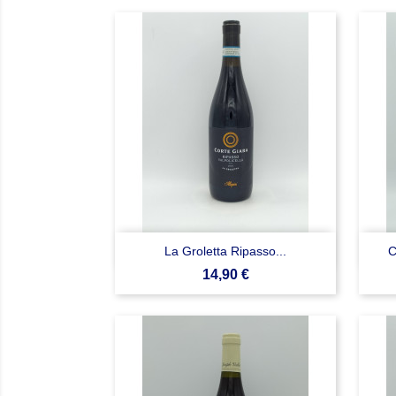

Anteprima
La Groletta Ripasso...
C
Prezzo
14,90 €