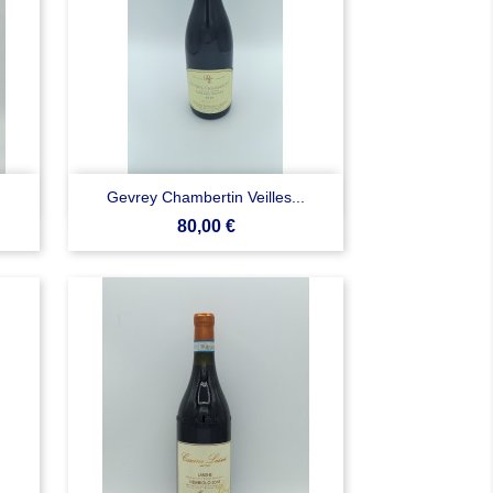

Anteprima
Gevrey Chambertin Veilles...
Prezzo
80,00 €