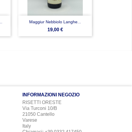

Anteprima
..
Maggiur Nebbiolo Langhe...
Prezzo
19,00 €
INFORMAZIONI NEGOZIO
RISETTI ORESTE
Via Turconi 10/B
21050 Cantello
Varese
Italy
Chiamaci:
+39 0332 417450