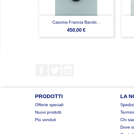

Anteprima
Cascina Francia Barolo...
Prezzo
450,00 €
Facebook
Twitter
Instagram
PRODOTTI
LA N
Offerte speciali
Spedizi
Nuovi prodotti
Termini
Più venduti
Chi si
Dove s