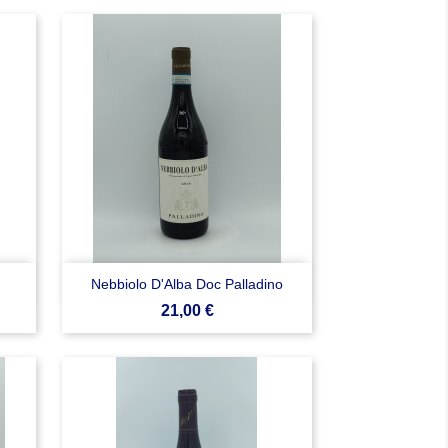

Anteprima
Nebbiolo D'Alba Doc Palladino
Prezzo
21,00 €