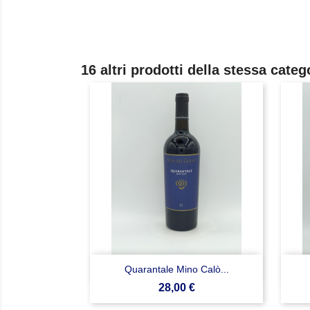
16 altri prodotti della stessa categ

Anteprima
Quarantale Mino Calò...
Prezzo
28,00 €