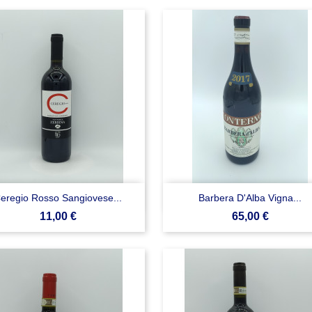


Anteprima
Anteprima
eregio Rosso Sangiovese...
Barbera D'Alba Vigna...
Prezzo
Prezzo
11,00 €
65,00 €