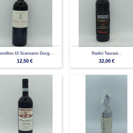


Anteprima
Anteprima
orellino Di Scansano Docg...
Radici Taurasi...
Prezzo
Prezzo
12,50 €
32,00 €