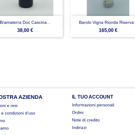


Anteprima
Anteprima
Bramaterra Doc Cascina...
Barolo Vigna Rionda Riserva.
Prezzo
Prezzo
38,00 €
165,00 €
OSTRA AZIENDA
IL TUO ACCOUNT
Informazioni personali
oni e resi
Ordini
 e condizioni d'uso
Note di credito
amo
Indirizzi
iamo