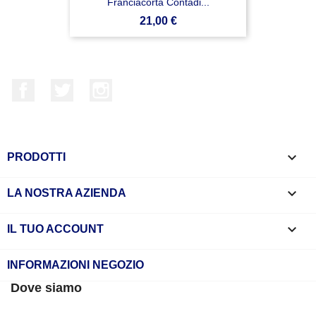
Franciacorta Contadi...
Prezzo
21,00 €
Facebook
Twitter
Instagram

PRODOTTI

LA NOSTRA AZIENDA

IL TUO ACCOUNT
INFORMAZIONI NEGOZIO
Dove siamo