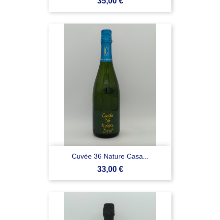
Prezzo
35,00 €
Cuvèe 36 Nature Casa...
Prezzo
33,00 €