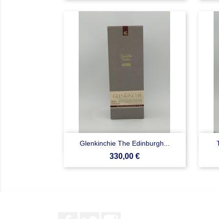

Anteprima
Glenkinchie The Edinburgh...
Prezzo
330,00 €
Facebook
Twitter
Instagram