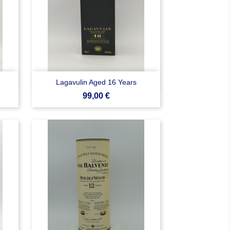

Anteprima
Lagavulin Aged 16 Years
Prezzo
99,00 €