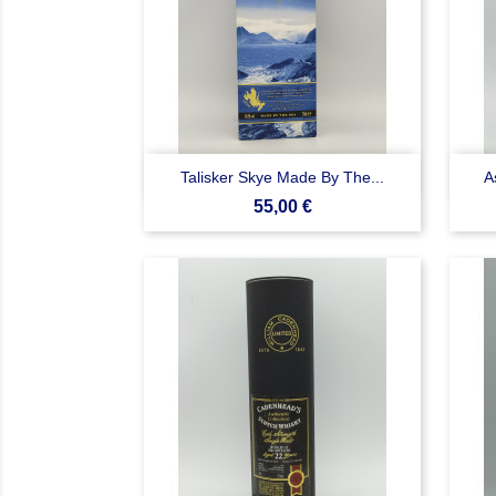

Anteprima
Talisker Skye Made By The...
A
Prezzo
55,00 €