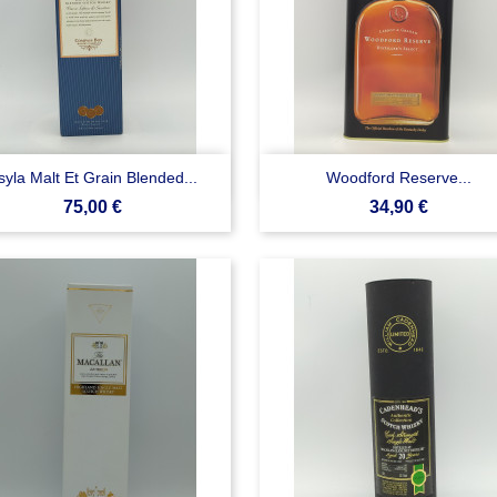


Anteprima
Anteprima
syla Malt Et Grain Blended...
Woodford Reserve...
Prezzo
Prezzo
75,00 €
34,90 €