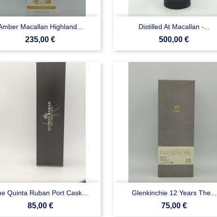


Anteprima
Anteprima
Amber Macallan Highland...
Distilled At Macallan -...
Prezzo
Prezzo
235,00 €
500,00 €


Anteprima
Anteprima
e Quinta Ruban Port Cask...
Glenkinchie 12 Years The...
Prezzo
Prezzo
85,00 €
75,00 €