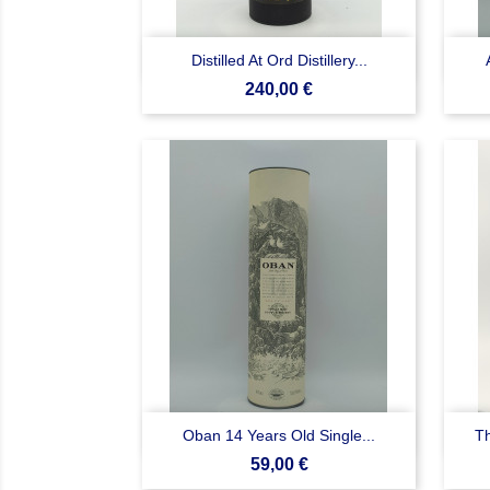

Anteprima
Distilled At Ord Distillery...
Prezzo
240,00 €

Anteprima
Oban 14 Years Old Single...
Th
Prezzo
59,00 €