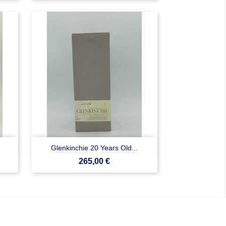

Anteprima
Glenkinchie 20 Years Old...
Prezzo
265,00 €