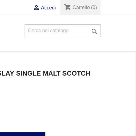
shopping_cart

Carrello
(0)
Accedi

SLAY SINGLE MALT SCOTCH