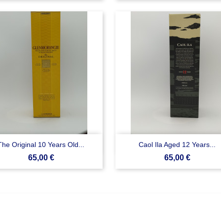


Anteprima
Anteprima
The Original 10 Years Old...
Caol Ila Aged 12 Years...
Prezzo
Prezzo
65,00 €
65,00 €