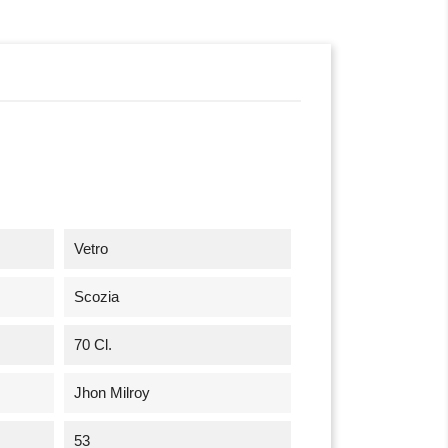
Vetro
Scozia
70 Cl.
Jhon Milroy
53