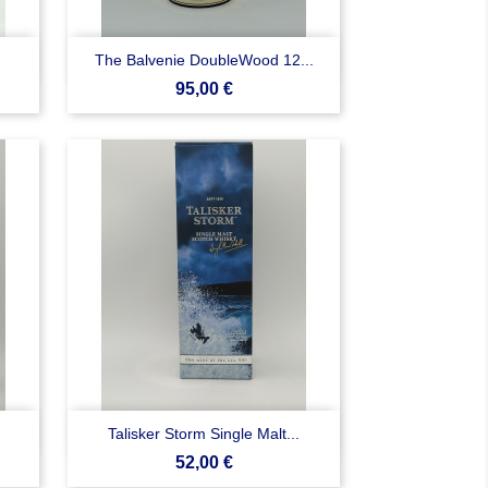

Anteprima
The Balvenie DoubleWood 12...
Prezzo
95,00 €

Anteprima
Talisker Storm Single Malt...
Prezzo
52,00 €