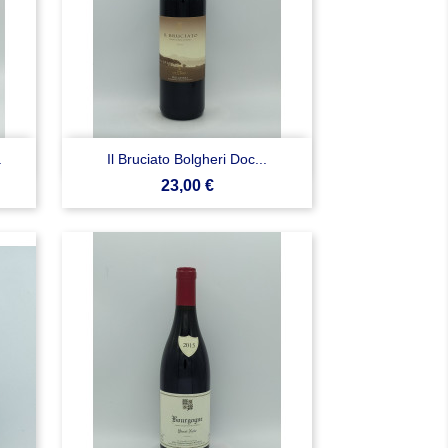

Anteprima
a
Il Bruciato Bolgheri Doc...
Prezzo
23,00 €