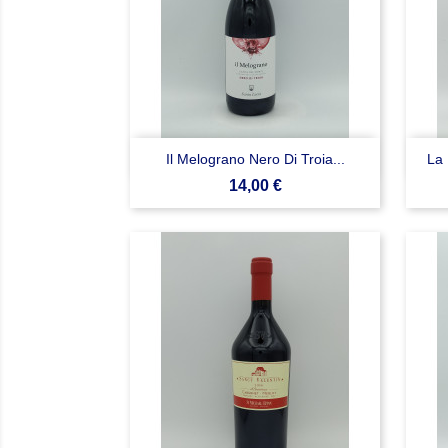

Anteprima
Il Melograno Nero Di Troia...
La 
Prezzo
14,00 €