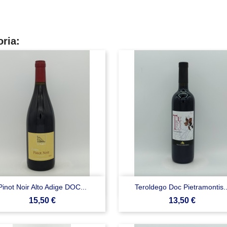
oria:


Anteprima
Anteprima
Pinot Noir Alto Adige DOC...
Teroldego Doc Pietramontis..
Prezzo
Prezzo
15,50 €
13,50 €