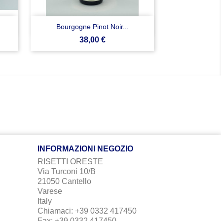

Anteprima
Bourgogne Pinot Noir...
Prezzo
38,00 €
INFORMAZIONI NEGOZIO
RISETTI ORESTE
Via Turconi 10/B
21050 Cantello
Varese
Italy
Chiamaci:
+39 0332 417450
Fax:
+39 0332 417450