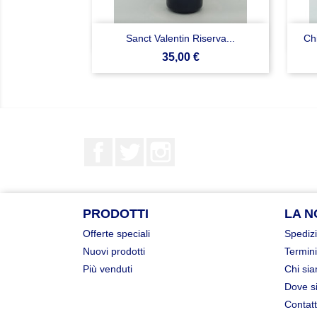

Anteprima
Sanct Valentin Riserva...
Ch
Prezzo
35,00 €
Facebook
Twitter
Instagram
PRODOTTI
LA N
Offerte speciali
Spedizi
Nuovi prodotti
Termini
Più venduti
Chi si
Dove s
Contatt