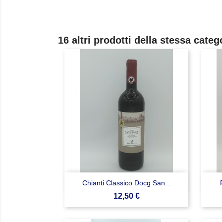
16 altri prodotti della stessa categ

Anteprima
Chianti Classico Docg San...
Prezzo
12,50 €