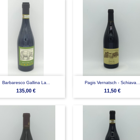


Anteprima
Anteprima
Barbaresco Gallina La...
Pagis Vernatsch - Schiava...
Prezzo
Prezzo
135,00 €
11,50 €