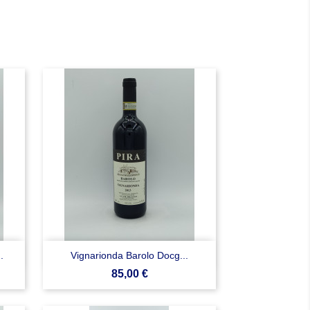

Anteprima
.
Vignarionda Barolo Docg...
Prezzo
85,00 €