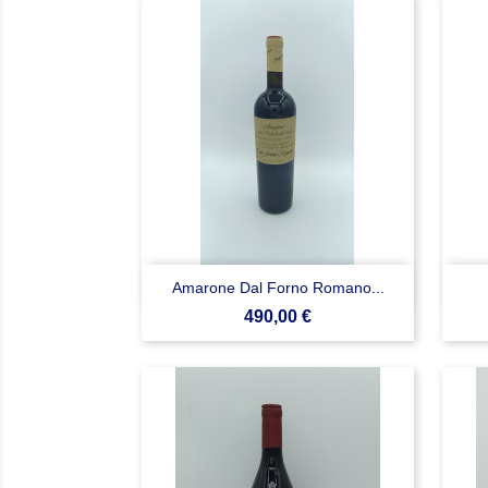

Anteprima
Amarone Dal Forno Romano...
Prezzo
490,00 €