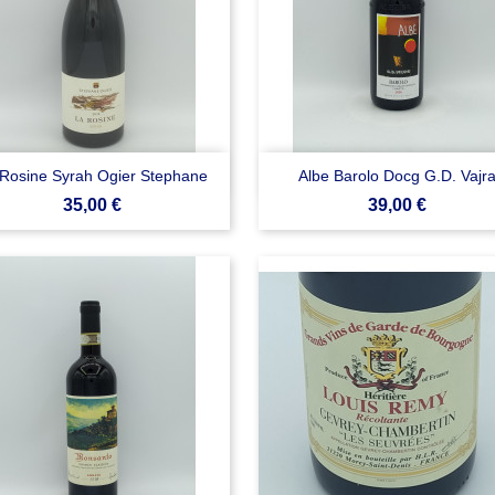


Anteprima
Anteprima
Rosine Syrah Ogier Stephane
Albe Barolo Docg G.D. Vajr
Prezzo
Prezzo
35,00 €
39,00 €