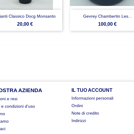


Anteprima
Anteprima
ianti Classico Docg Monsanto
Gevrey Chambertin Les...
Prezzo
Prezzo
20,00 €
100,00 €
OSTRA AZIENDA
IL TUO ACCOUNT
Informazioni personali
oni e resi
Ordini
 e condizioni d'uso
Note di credito
amo
Indirizzi
iamo
aci