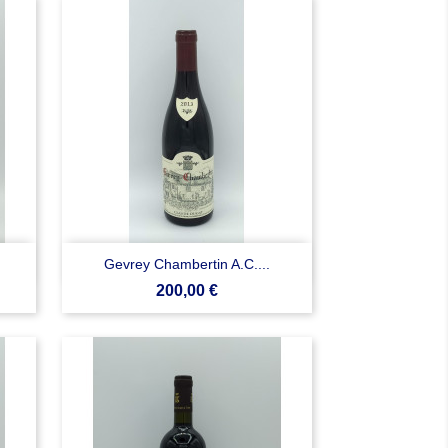

Anteprima
Gevrey Chambertin A.C....
Prezzo
200,00 €