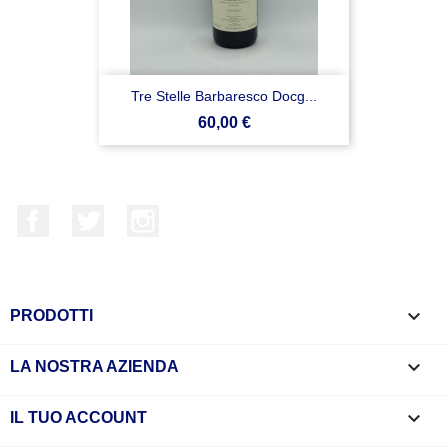
Tre Stelle Barbaresco Docg...
Prezzo
60,00 €
Facebook
Twitter
Instagram

PRODOTTI

LA NOSTRA AZIENDA

IL TUO ACCOUNT