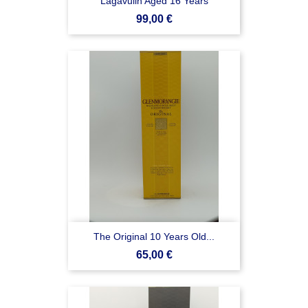
Lagavulin Aged 16 Years
Prezzo
99,00 €
The Original 10 Years Old...
Prezzo
65,00 €