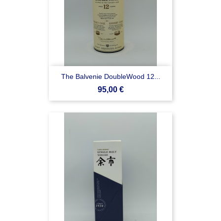
The Balvenie DoubleWood 12...
Prezzo
95,00 €