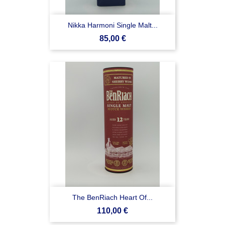
Nikka Harmoni Single Malt...
Prezzo
85,00 €
The BenRiach Heart Of...
Prezzo
110,00 €