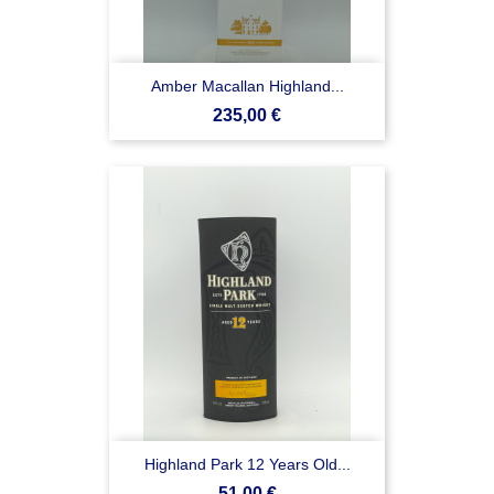
Amber Macallan Highland...
Prezzo
235,00 €
Highland Park 12 Years Old...
Prezzo
51,00 €