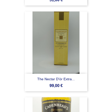
The Nectar D'òr Extra...
Prezzo
99,00 €