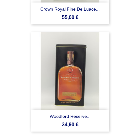
Crown Royal Fine De Luace...
Prezzo
55,00 €
Woodford Reserve...
Prezzo
34,90 €