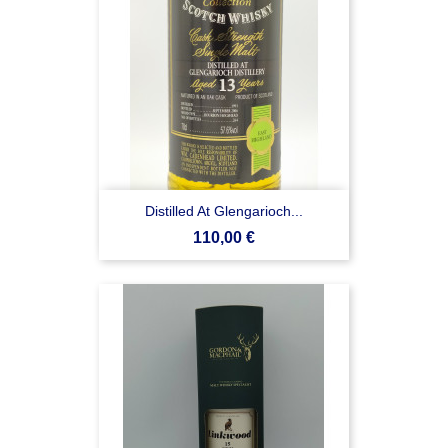
Distilled At Glengarioch...
Prezzo
110,00 €