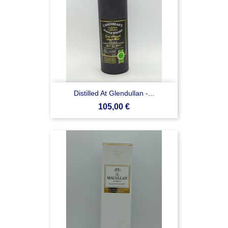
Distilled At Glendullan -...
Prezzo
105,00 €